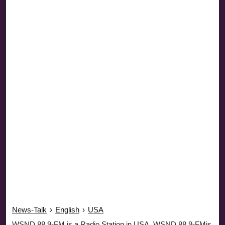
News-Talk
›
English
›
USA
WSND 88.9-FM is a Radio Station in USA. WSND 88.9-FMis