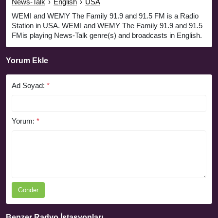
News-Talk
›
English
›
USA
WEMI and WEMY The Family 91.9 and 91.5 FM is a Radio
Station in USA. WEMI and WEMY The Family 91.9 and 91.5
FMis playing News-Talk genre(s) and broadcasts in English.
Yorum Ekle
Ad Soyad:
*
Yorum:
*
Gönder
Benzer Radyo İstasyonları