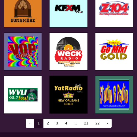
‹
1
2
3
4
...
21
22
›