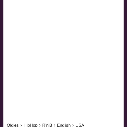
Oldies
›
HipHop
›
R'n'B
›
English
›
USA