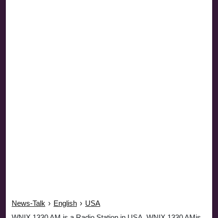
News-Talk
›
English
›
USA
WNIX 1330 AM is a Radio Station in USA. WNIX 1330 AMis