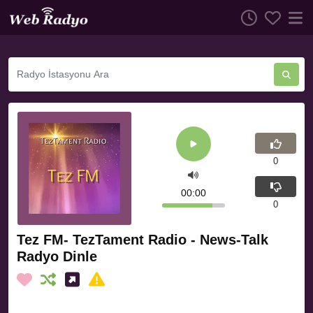
0
00:00
0
Tez FM- TezTament Radio - News-Talk
Radyo Dinle