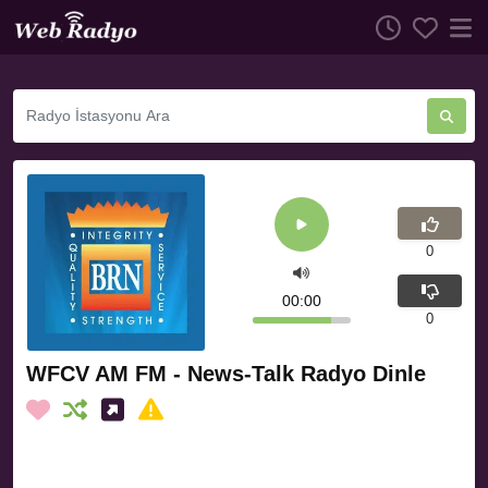
0
00:00
0
WFCV AM FM - News-Talk Radyo Dinle