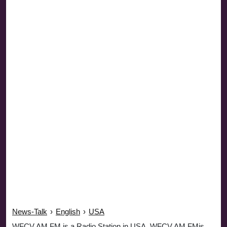
News-Talk
›
English
›
USA
WFCV AM FM is a Radio Station in USA. WFCV AM FMis