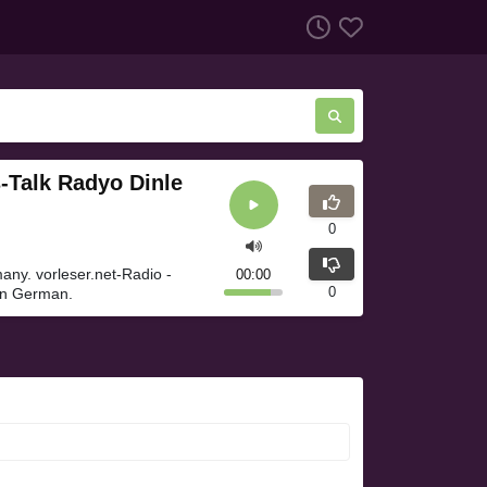
s-Talk Radyo Dinle
0
many. vorleser.net-Radio -
00:00
0
 in German.