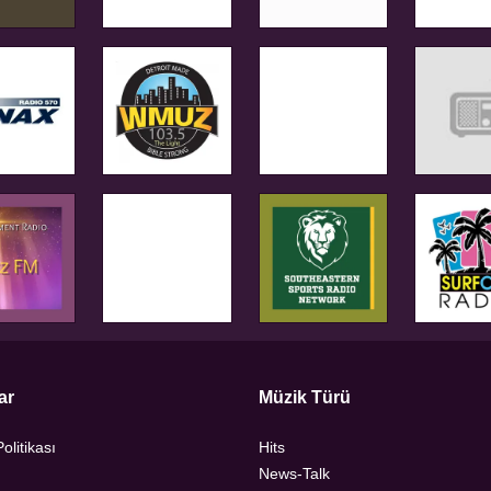
ar
Müzik Türü
Politikası
Hits
News-Talk