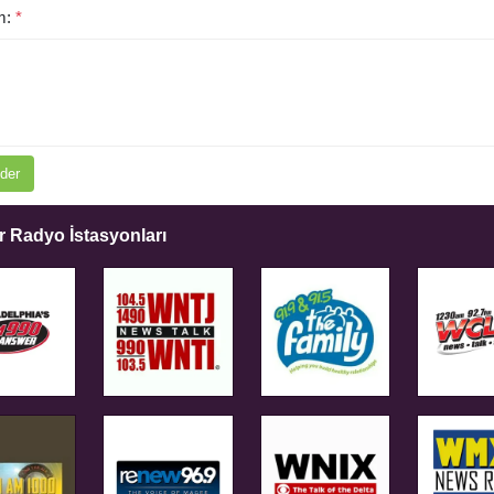
m:
*
der
 Radyo İstasyonları