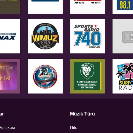
ar
Müzik Türü
Politikası
Hits