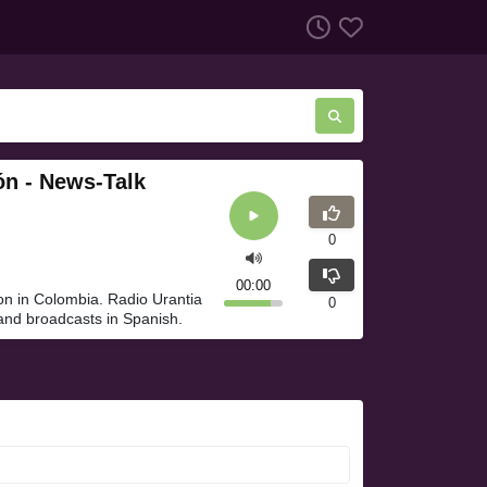
ón - News-Talk
0
00:00
on in Colombia. Radio Urantia
0
and broadcasts in Spanish.