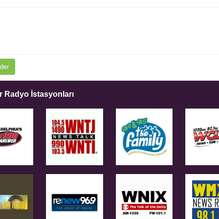
der
 Radyo İstasyonları