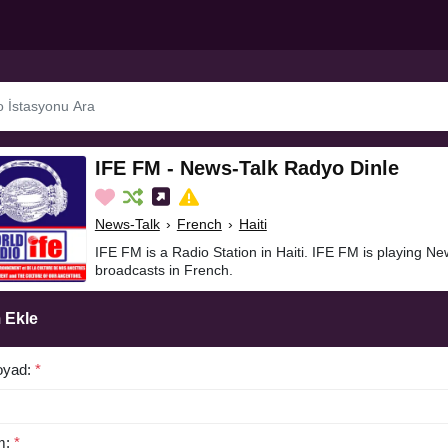
IFE FM - News-Talk Radyo Dinle
News-Talk
›
French
›
Haiti
IFE FM is a Radio Station in Haiti. IFE FM is playing N
broadcasts in French.
 Ekle
oyad:
*
m:
*