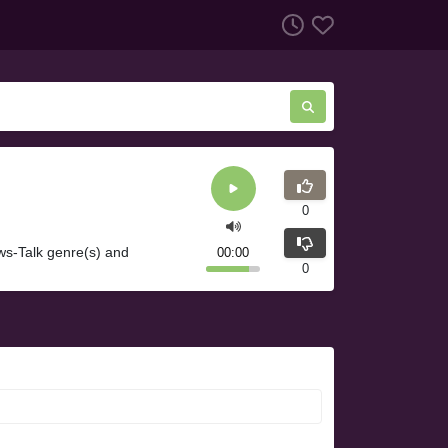
0
ews-Talk genre(s) and
00:00
0