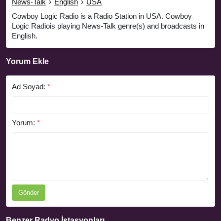
News-Talk
›
English
›
USA
Cowboy Logic Radio is a Radio Station in USA. Cowboy
Logic Radiois playing News-Talk genre(s) and broadcasts in
English.
Yorum Ekle
Ad Soyad:
*
Yorum:
*
Gönder
Benzer Radyo İstasyonları