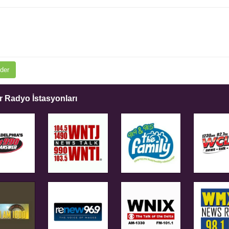
der
 Radyo İstasyonları