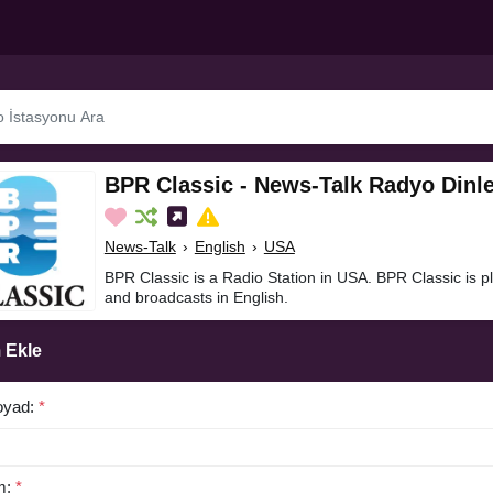
BPR Classic - News-Talk Radyo Dinl
News-Talk
›
English
›
USA
BPR Classic is a Radio Station in USA. BPR Classic is 
and broadcasts in English.
 Ekle
oyad:
*
m:
*