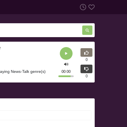
e
0
playing News-Talk genre(s)
00:00
0