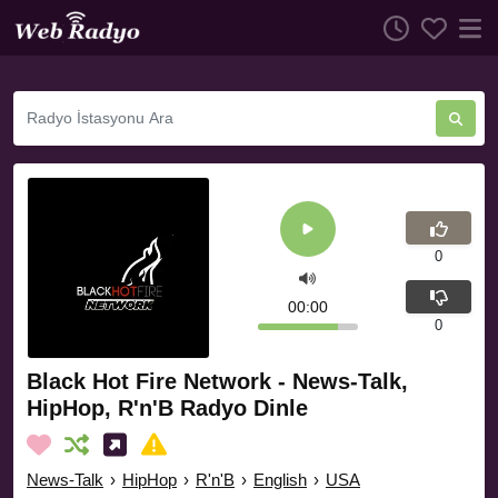
0
00:00
0
Black Hot Fire Network - News-Talk,
HipHop, R'n'B Radyo Dinle
News-Talk
›
HipHop
›
R'n'B
›
English
›
USA