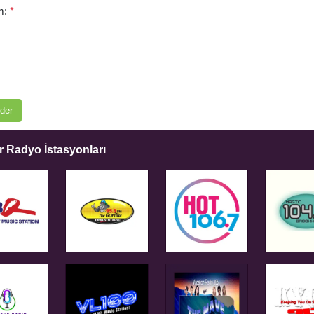
m:
*
der
 Radyo İstasyonları