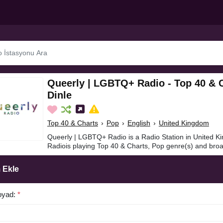
Queerly | LGBTQ+ Radio - Top 40 & 
Dinle
Top 40 & Charts
›
Pop
›
English
›
United Kingdom
Queerly | LGBTQ+ Radio is a Radio Station in United 
Radiois playing Top 40 & Charts, Pop genre(s) and broa
 Ekle
oyad:
*