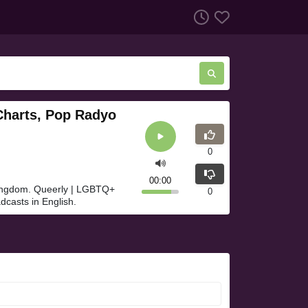
Charts, Pop Radyo
0
00:00
Kingdom. Queerly | LGBTQ+
0
dcasts in English.