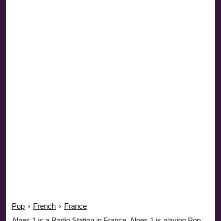
Pop
›
French
›
France
Alpes 1 is a Radio Station in France. Alpes 1 is playing Pop