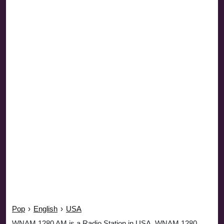
Pop
›
English
›
USA
WNAM 1280 AM is a Radio Station in USA. WNAM 1280