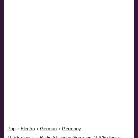
Pop
›
Electro
›
German
›
Germany
1LIVE diggi is a Radio Station in Germany. 1LIVE diggi is