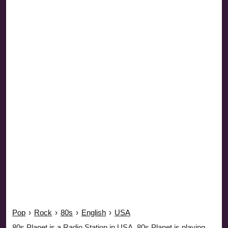
Pop
›
Rock
›
80s
›
English
›
USA
80s Planet is a Radio Station in USA. 80s Planet is playing