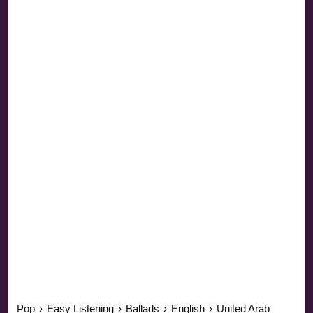
Pop
›
Easy Listening
›
Ballads
›
English
›
United Arab