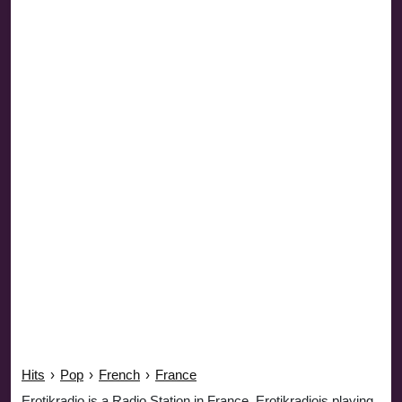
Hits
›
Pop
›
French
›
France
Erotikradio is a Radio Station in France. Erotikradiois playing