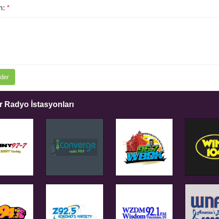
m:
*
der
 Radyo İstasyonları