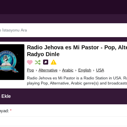
Radio Jehova es Mi Pastor - Pop, Alt
Radyo Dinle
Pop
›
Alternative
›
Arabic
›
English
›
USA
Radio Jehova es Mi Pastor is a Radio Station in USA. R
playing Pop, Alternative, Arabic genre(s) and broadcasts
 Ekle
oyad:
*