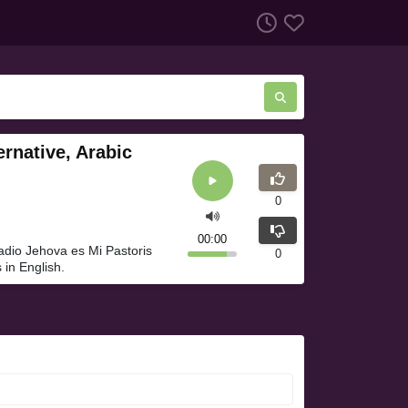
ernative, Arabic
0
00:00
adio Jehova es Mi Pastoris
0
 in English.