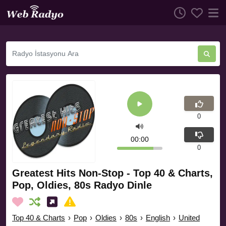
0
00:00
0
Greatest Hits Non-Stop - Top 40 & Charts,
Pop, Oldies, 80s Radyo Dinle
Top 40 & Charts
›
Pop
›
Oldies
›
80s
›
English
›
United