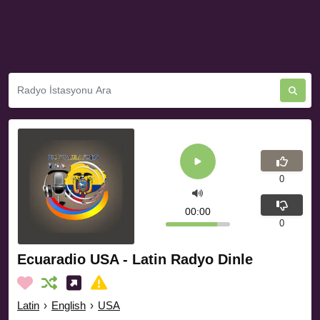
0
00:00
0
Ecuaradio USA - Latin Radyo Dinle
Latin
›
English
›
USA