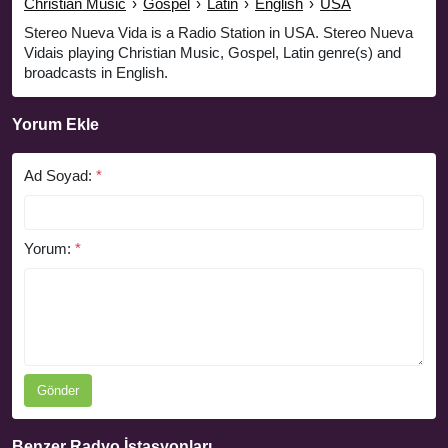
Christian Music
›
Gospel
›
Latin
›
English
›
USA
Stereo Nueva Vida is a Radio Station in USA. Stereo Nueva
Vidais playing Christian Music, Gospel, Latin genre(s) and
broadcasts in English.
Yorum Ekle
Ad Soyad:
*
Yorum:
*
Gönder
Benzer Radyo İstasyonları