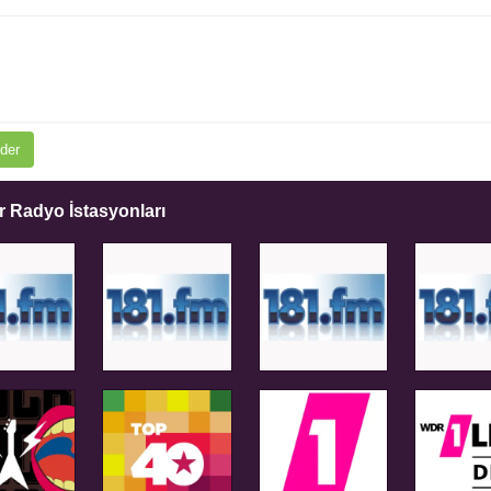
der
 Radyo İstasyonları