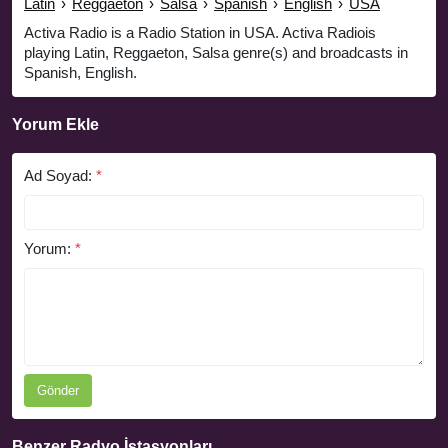
Latin
›
Reggaeton
›
Salsa
›
Spanish
›
English
›
USA
Activa Radio is a Radio Station in USA. Activa Radiois
playing Latin, Reggaeton, Salsa genre(s) and broadcasts in
Spanish, English.
Yorum Ekle
Ad Soyad:
*
Yorum:
*
Gönder
Benzer Radyo İstasyonları