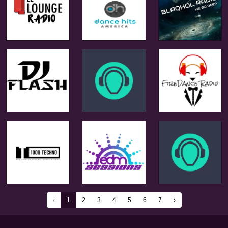
‹
1
2
3
4
5
6
7
›