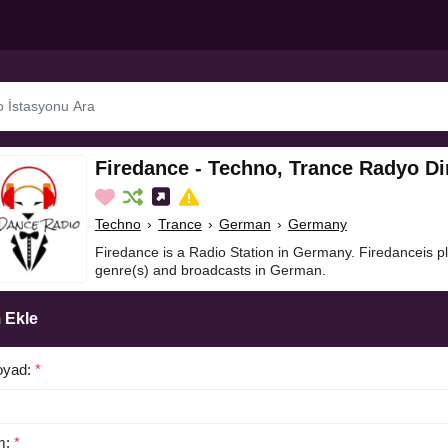
Firedance - Techno, Trance Radyo Di
Techno
›
Trance
›
German
›
Germany
Firedance is a Radio Station in Germany. Firedanceis p
genre(s) and broadcasts in German.
 Ekle
oyad:
*
m:
*