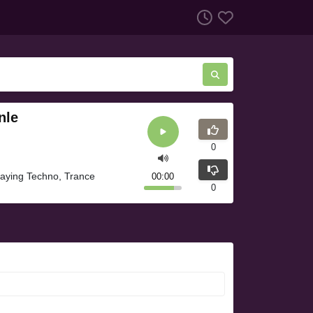
nle
0
laying Techno, Trance
00:00
0