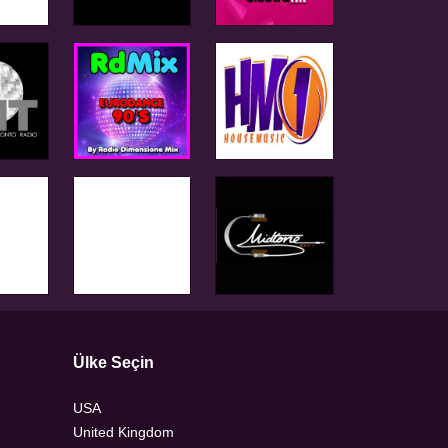
Ülke Seçin
USA
United Kingdom