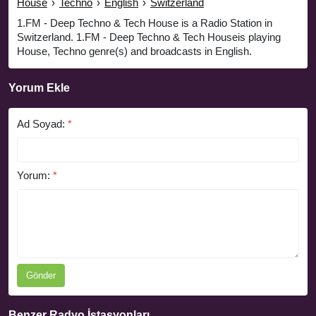
House
›
Techno
›
English
›
Switzerland
1.FM - Deep Techno & Tech House is a Radio Station in
Switzerland. 1.FM - Deep Techno & Tech Houseis playing
House, Techno genre(s) and broadcasts in English.
Yorum Ekle
Ad Soyad:
*
Yorum:
*
Gönder
Benzer Radyo İstasyonları