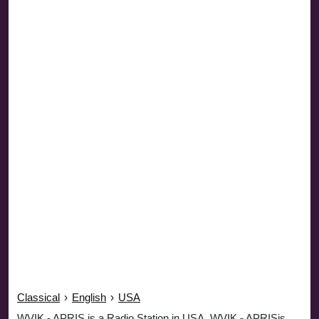
Classical
›
English
›
USA
WVIK - APRIS is a Radio Station in USA. WVIK - APRISis