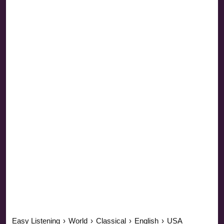
Easy Listening
›
World
›
Classical
›
English
›
USA