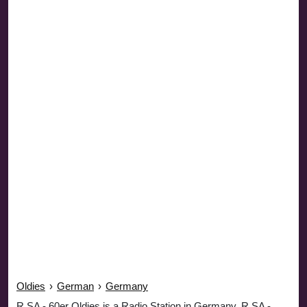
Oldies
›
German
›
Germany
R.SA - 60er Oldies is a Radio Station in Germany. R.SA -