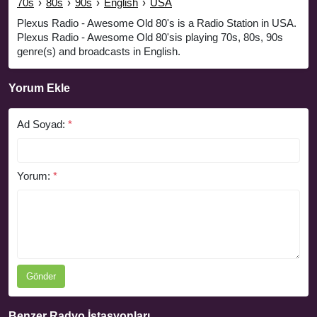
70s
›
80s
›
90s
›
English
›
USA
Plexus Radio - Awesome Old 80's is a Radio Station in USA.
Plexus Radio - Awesome Old 80'sis playing 70s, 80s, 90s
genre(s) and broadcasts in English.
Yorum Ekle
Ad Soyad:
*
Yorum:
*
Gönder
Benzer Radyo İstasyonları