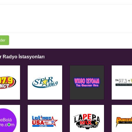
der
 Radyo İstasyonları