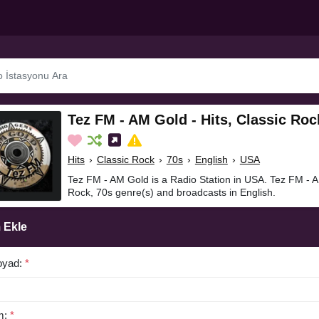
Tez FM - AM Gold - Hits, Classic Roc
Hits
›
Classic Rock
›
70s
›
English
›
USA
Tez FM - AM Gold is a Radio Station in USA. Tez FM - AM
Rock, 70s genre(s) and broadcasts in English.
 Ekle
oyad:
*
m:
*