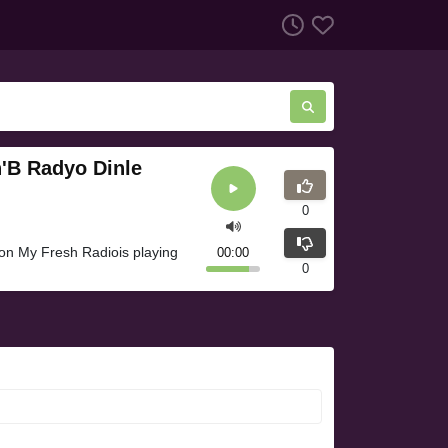
n'B Radyo Dinle
0
on My Fresh Radiois playing
00:00
0