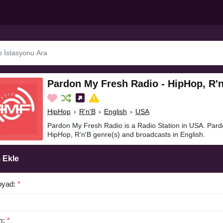
Pardon My Fresh Radio - HipHop, R'
HipHop
›
R'n'B
›
English
›
USA
Pardon My Fresh Radio is a Radio Station in USA. Pard
HipHop, R'n'B genre(s) and broadcasts in English.
 Ekle
oyad:
*
m:
*