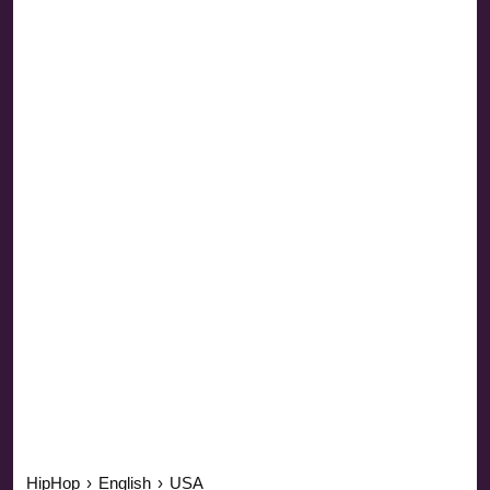
HipHop
›
English
›
USA