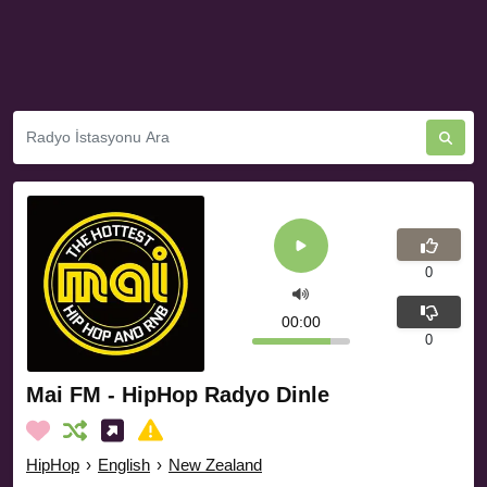
0
00:00
0
Mai FM - HipHop Radyo Dinle
HipHop
›
English
›
New Zealand