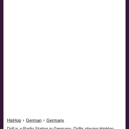
HipHop
›
German
›
Germany
Drill is a Radio Station in Germany. Drillis playing HipHop