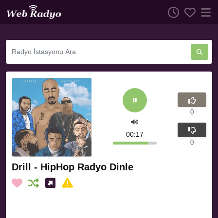
0
00:18
0
Drill - HipHop Radyo Dinle