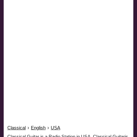
Classical
›
English
›
USA
Classical Guitar is a Radio Station in USA. Classical Guitaris