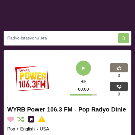
0
00:00
0
WYRB Power 106.3 FM - Pop Radyo Dinle
Pop
›
English
›
USA