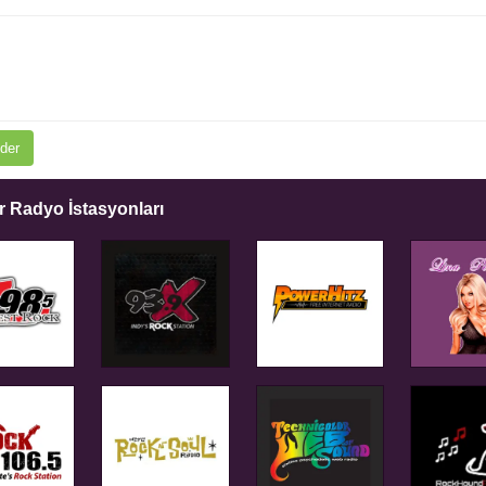
der
 Radyo İstasyonları