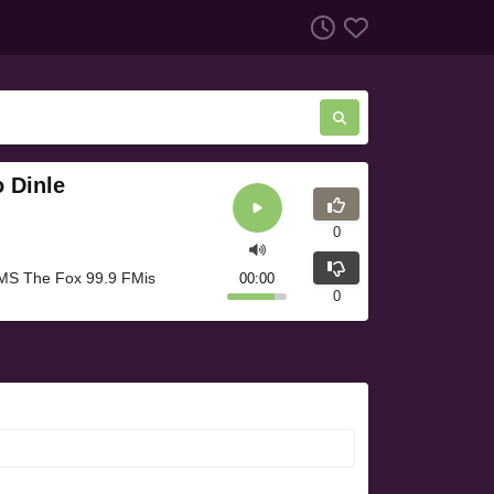
 Dinle
0
MS The Fox 99.9 FMis
00:00
0