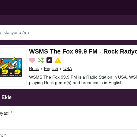
WSMS The Fox 99.9 FM - Rock Radyo
Rock
›
English
›
USA
WSMS The Fox 99.9 FM is a Radio Station in USA. WS
playing Rock genre(s) and broadcasts in English.
 Ekle
oyad:
*
m:
*