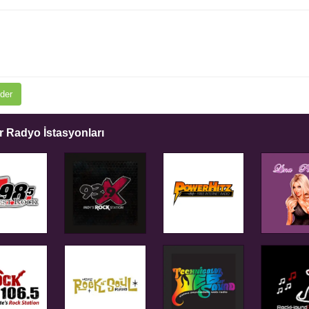
der
 Radyo İstasyonları