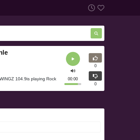
nle
0
WINGZ 104.9is playing Rock
00:00
0