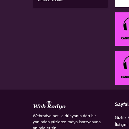
Sayfal
Webradyo.net ile dünyanın dört bir
Gizlilik 
yanından yüzlerce radyo istasyonuna
İletişim
anında erişin.