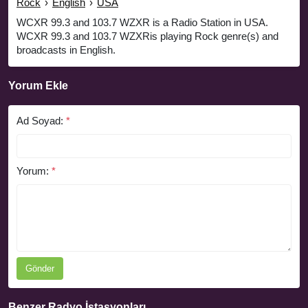
Rock
›
English
›
USA
WCXR 99.3 and 103.7 WZXR is a Radio Station in USA.
WCXR 99.3 and 103.7 WZXRis playing Rock genre(s) and
broadcasts in English.
Yorum Ekle
Ad Soyad:
*
Yorum:
*
Gönder
Benzer Radyo İstasyonları