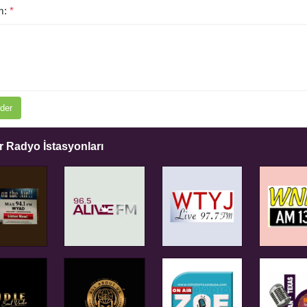
m:
*
der
 Radyo İstasyonları