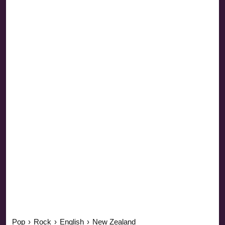
Pop
›
Rock
›
English
›
New Zealand