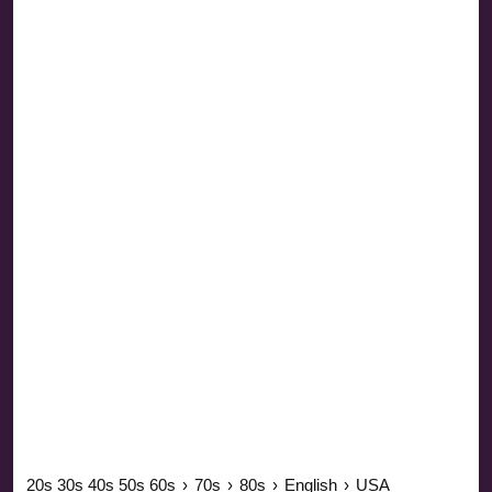
20s 30s 40s 50s 60s
›
70s
›
80s
›
English
›
USA