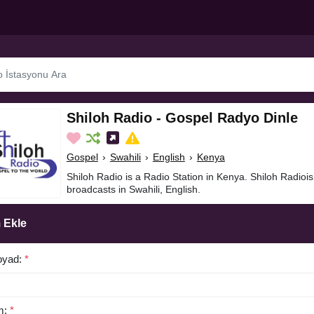
Shiloh Radio - Gospel Radyo Dinle
Gospel
›
Swahili
›
English
›
Kenya
Shiloh Radio is a Radio Station in Kenya. Shiloh Radioi
broadcasts in Swahili, English.
 Ekle
oyad:
*
m:
*