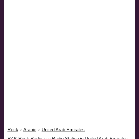
Rock
›
Arabic
›
United Arab Emirates
RAK Rock Radio is a Radio Station in United Arab Emirates.