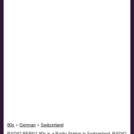
80s
›
German
›
Switzerland
RADIO BERN1 80s is a Radio Station in Switzerland. RADIO