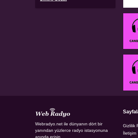
Sayfal
Webradyo.net ile dünyanın dört bir
Gizlilik 
yanından yüzlerce radyo istasyonuna
İletişim
anında erişin.