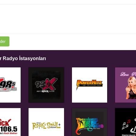
der
 Radyo İstasyonları