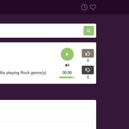
0
6is playing Rock genre(s)
00:00
0